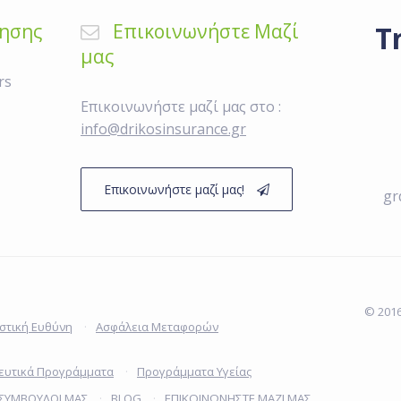
ρησης
Επικοινωνήστε Μαζί
Τ
μας
rs
Επικοινωνήστε μαζί μας στο :
info@drikosinsurance.gr
Επικοινωνήστε μαζί μας!
gr
© 201
στική Ευθύνη
Ασφάλεια Μεταφορών
ευτικά Προγράμματα
Προγράμματα Υγείας
 ΣΥΜΒΟΥΛΟΙ ΜΑΣ
BLOG
ΕΠΙΚΟΙΝΩΝΗΣΤΕ ΜΑΖΙ ΜΑΣ