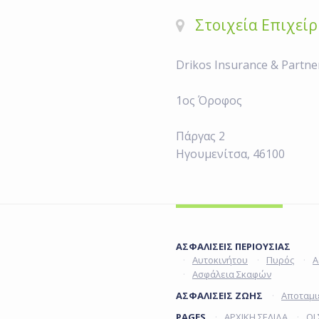
Στοιχεία Επιχεί
Drikos Insurance
& Partne
1ος Όροφος
Πάργας 2
Ηγουμενίτσα, 46100
ΑΣΦΑΛΙΣΕΙΣ ΠΕΡΙΟΥΣΙΑΣ
Αυτοκινήτου
Πυρός
Α
Ασφάλεια Σκαφών
ΑΣΦΑΛΙΣΕΙΣ ΖΩΗΣ
Αποταμι
PAGES
ΑΡΧΙΚΗ ΣΕΛΙΔΑ
ΟΙ